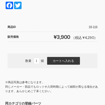
F
T
a
wi
c
tt
e
er
商品ID
18-116
b
¥3,900
販売価格
（税込 ¥4,290）
o
o
k
数量
個
※商品写真は参考になります。
同じメーカー・部品でもロットや入荷時期によって細部が異なる場合があ
ります。あらかじめご了承ください。
同カテゴリの登録パーツ