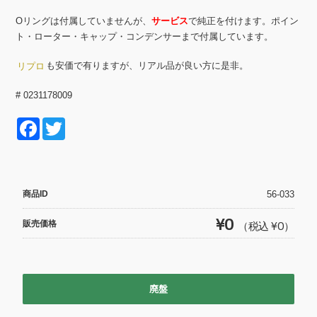
Oリングは付属していませんが、
サービス
で純正を付けます。ポイン
ト・ローター・キャップ・コンデンサーまで付属しています。
も安価で有りますが、リアル品が良い方に是非。
リプロ
# 0231178009
F
T
a
wi
c
tt
e
er
商品ID
56-033
b
¥0
販売価格
（税込 ¥0）
o
o
k
廃盤