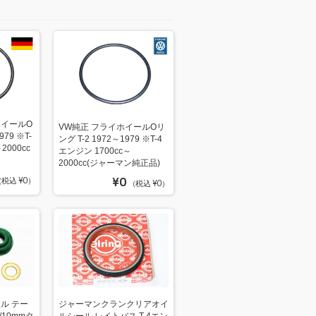
イールO
VW純正 フライホイールOリ
979 ※T-
ング T-2 1972～1979 ※T-4
2000cc
エンジン 1700cc～
2000cc(ジャーマン純正品)
¥0
税込 ¥0）
（税込 ¥0）
ル テー
ジャーマンクランクリアオイ
10mmタ
ルシール レイトバス T-4エン