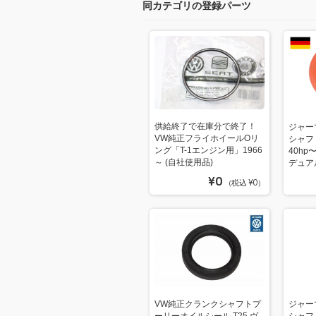
同カテゴリの登録パーツ
供給終了で在庫分で終了！
ジャー
VW純正フライホイールOリ
シャフ
ング「T-1エンジン用」1966
40hp〜
～ (自社使用品)
デュア
¥0
（税込 ¥0）
VW純正クランクシャフトプ
ジャー
ーリーオイルシール T25 ヴ
シャフ