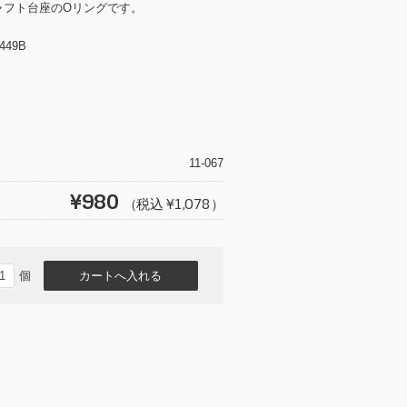
ャフト台座のOリングです。
449B
T
wi
tt
11-067
er
¥980
（税込 ¥1,078）
個