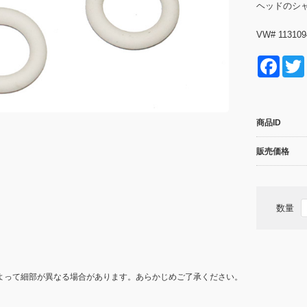
ヘッドのシ
VW# 113109
F
a
c
商品ID
e
b
販売価格
o
o
数量
k
よって細部が異なる場合があります。あらかじめご了承ください。