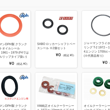
ジャーマンフライホ
SABO ロッカーシャフトベー
マンDPH製 クランク
リング T-2 1972～1
スシール ※2個セット
トオイルシール
4エンジン 1700cc～
 1961～1979 (F4では
¥0
（税込 ¥0）
(※代替品有り)
ルリップタイプ扱い)
¥0
¥0
（
（税込 ¥0）
マンDPH製 クランク
VW純正オイルクーラーシー
オイルクーラーシー
トオイルシール ブラ
ル 1971〜 10mmタイプ ※4
パータイプセット 8/