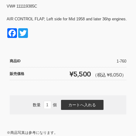
VW# 111119385C
AIR CONTROL FLAP, Left side for Mid 1958 and later 36hp engines.
F
T
a
wi
c
tt
e
er
商品ID
1-760
b
¥5,500
販売価格
（税込 ¥6,050）
o
o
k
数量
個
※商品写真は参考になります。