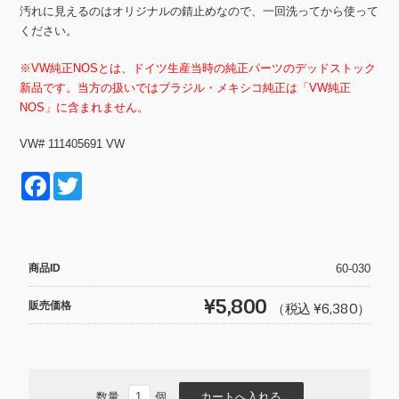
汚れに見えるのはオリジナルの錆止めなので、一回洗ってから使って
ください。
※VW純正NOSとは、ドイツ生産当時の純正パーツのデッドストック
新品です。当方の扱いではブラジル・メキシコ純正は「VW純正
NOS」に含まれません。
VW# 111405691 VW
F
T
a
wi
c
tt
e
er
商品ID
60-030
b
¥5,800
販売価格
（税込 ¥6,380）
o
o
k
数量
個