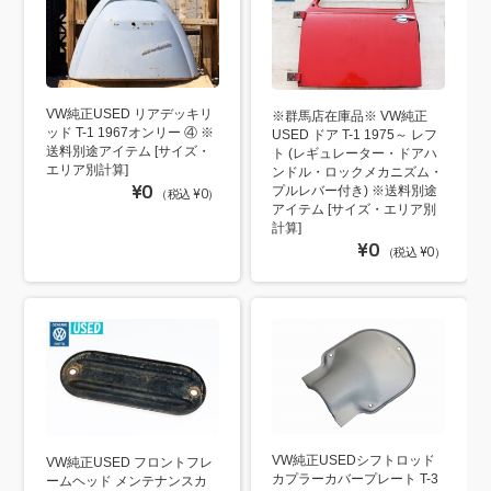
VW純正USED リアデッキリ
※群馬店在庫品※ VW純正
ッド T-1 1967オンリー ④ ※
USED ドア T-1 1975～ レフ
送料別途アイテム [サイズ・
ト (レギュレーター・ドアハ
エリア別計算]
ンドル・ロックメカニズム・
¥0
プルレバー付き) ※送料別途
（税込 ¥0）
アイテム [サイズ・エリア別
計算]
¥0
（税込 ¥0）
VW純正USEDシフトロッド
VW純正USED フロントフレ
カプラーカバープレート T-3
ームヘッド メンテナンスカ