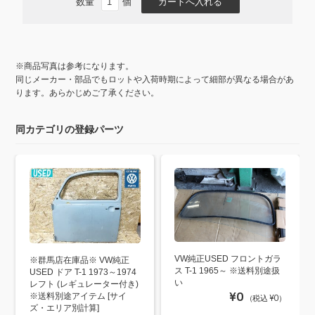
数量
個
※商品写真は参考になります。
同じメーカー・部品でもロットや入荷時期によって細部が異なる場合があ
ります。あらかじめご了承ください。
同カテゴリの登録パーツ
VW純正USED フロントガラ
※群馬店在庫品※ VW純正
ス T-1 1965～ ※送料別途扱
USED ドア T-1 1973～1974
い
レフト (レギュレーター付き)
¥0
※送料別途アイテム [サイ
（税込 ¥0）
ズ・エリア別計算]