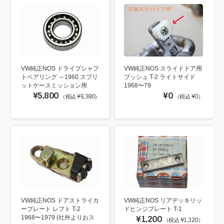
VW純正NOS ドライブシャフ
VW純正NOS スライドドア用
トベアリング ～1960 スプリ
ブッシュ T-2 ライトサイド
ットケースミッション用
1968〜79
¥5,800
¥0
（税込 ¥6,380）
（税込 ¥0）
VW純正NOS ドアストライカ
VW純正NOS リアデッキリッ
ープレート レフト T-2
ドヒンジプレート T-1
1968〜1979 (社外よりおス
¥1,200
（税込 ¥1,320）