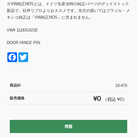
※VW純正NOSとは、ドイツ生産当時の純正パーツのデッドストック
新品で、社外リプロよりおススメです。当方の扱いではブラジル・メ
キシコ純正は「VW純正NOS」に含まれません。
VW# 111831421E
DOOR HINGE PIN
F
T
a
wi
c
tt
e
er
商品ID
10-476
b
¥0
販売価格
（税込 ¥0）
o
o
k
廃盤