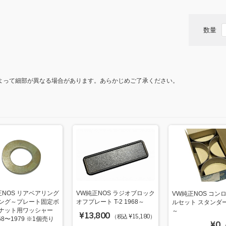
o
o
数量
k
よって細部が異なる場合があります。あらかじめご了承ください。
正NOS リアベアリング
VW純正NOS ラジオブロック
VW純正NOS コン
ング～プレート固定ボ
オフプレート T-2 1968～
ルセット スタンダード
ナット用ワッシャー
～
¥13,800
（税込 ¥15,180）
968〜1979 ※1個売り
¥0
（