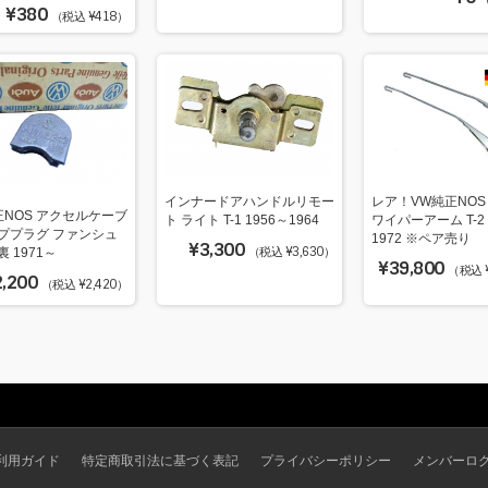
¥380
（税込 ¥418）
インナードアハンドルリモー
レア！VW純正NOS
正NOS アクセルケーブ
ト ライト T-1 1956～1964
ワイパーアーム T-2 
ププラグ ファンシュ
1972 ※ペア売り
¥3,300
（税込 ¥3,630）
 1971～
¥39,800
（税込 ¥
2,200
（税込 ¥2,420）
利用ガイド
特定商取引法に基づく表記
プライバシーポリシー
メンバーロ