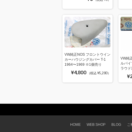
VW純正NOS フロントウイン
VW純
カーハウジングカバー T-1
ルパイ
1964〜1969 ※1個売り
ラウド裏
¥4,800
（税込 ¥5,280）
¥
HOME
WEB SHOP
BLOG
ご