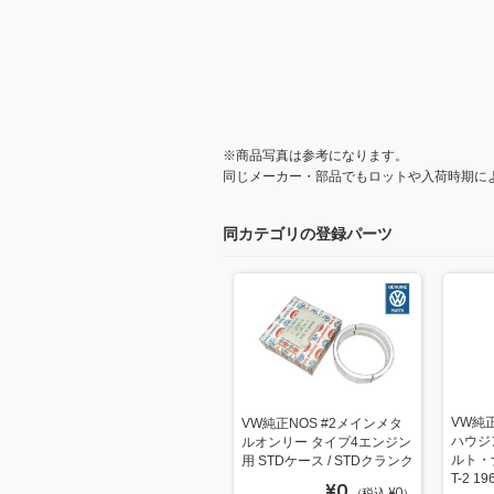
※商品写真は参考になります。
同じメーカー・部品でもロットや入荷時期に
同カテゴリの登録パーツ
VW純
VW純正NOS #2メインメタ
ハウジ
ルオンリー タイプ4エンジン
ルト・
用 STDケース / STDクランク
T-2 1
¥0
（税込 ¥0）