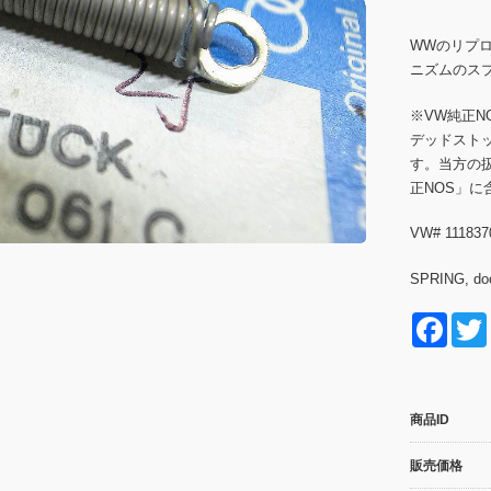
WWのリプ
ニズムのス
※VW純正
デッドスト
す。当方の
正NOS」に
VW# 111837
SPRING, doo
F
a
c
商品ID
e
b
販売価格