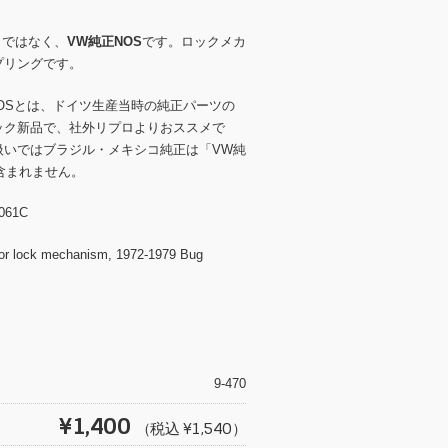
ロではなく、
VW純正NOS
です。ロックメカ
プリングです。
NOSとは、ドイツ生産当時の純正パーツの
ック新品で、社外リプロよりおススメで
扱いではブラジル・メキシコ純正は「VW純
含まれません。
061C
r lock mechanism, 1972-1979 Bug
T
wi
tt
9-470
er
¥1,400
（税込 ¥1,540）