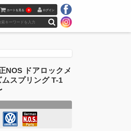
カートを見る
0
ログイン
正NOS ドアロックメ
ムスプリング T-1
〜