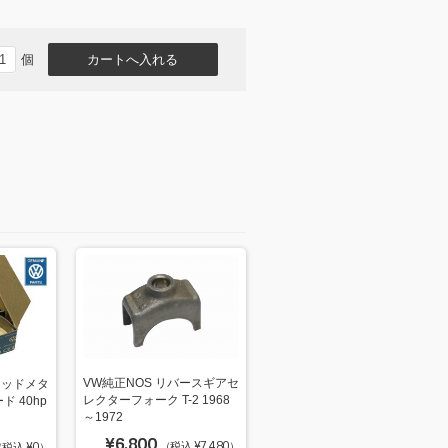
個
VW純正NOS リバースギアセ
ロッドメタ
レクターフォーク T-2 1968
 40hp
～1972
¥6,800
（税込 ¥7,480）
税込 ¥0）