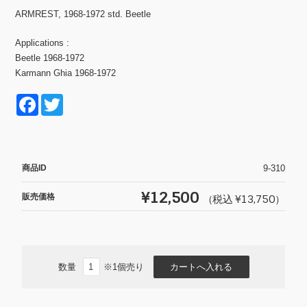
ARMREST, 1968-1972 std. Beetle
Applications :
Beetle 1968-1972
Karmann Ghia 1968-1972
F
T
a
wi
c
tt
e
er
商品ID
9-310
b
¥12,500
販売価格
（税込 ¥13,750）
o
o
k
数量
※1個売り