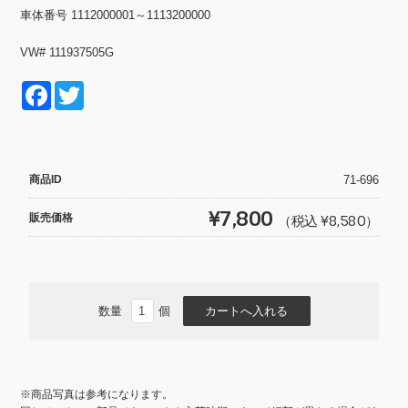
車体番号 1112000001～1113200000
VW# 111937505G
F
T
a
wi
c
tt
e
er
商品ID
71-696
b
¥7,800
販売価格
（税込 ¥8,580）
o
o
k
数量
個
※商品写真は参考になります。