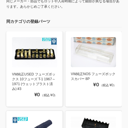
同じメーカー・部品でもロットや入荷時期によって細部が異なる場合があ
ります。あらかじめご了承ください。
同カテゴリの登録パーツ
VW純正NOS フューズボック
VW純正USED フューズボッ
スカバー 8P
クス 10フューズ T-1 1967～
¥0
1971 (ウェットブラスト済
（税込 ¥0）
み) #3
¥0
（税込 ¥0）