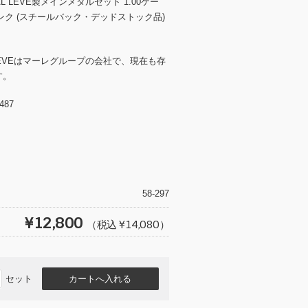
L LEVE製メインメタルセット 1.00ケー
クランク (スチールバック・デッドストック品)
 LEVEはマーレグループの会社で、現在も存
す。
487
T
wi
tt
58-297
er
¥12,800
（税込 ¥14,080）
セット