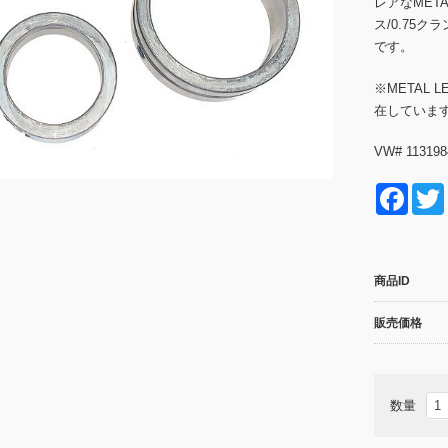
レアなMETA
ス/0.75
です。
※METAL
在していま
VW# 113198
F
a
c
商品ID
e
b
販売価格
o
o
数量
k