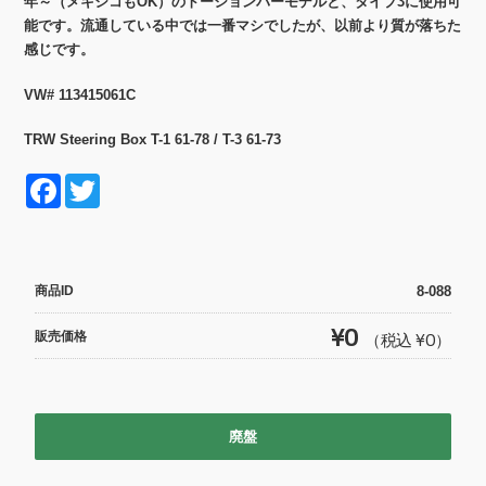
年～（メキシコもOK）のトーションバーモデルと、タイプ3に使用可
能です。流通している中では一番マシでしたが、以前より質が落ちた
感じです。
VW# 113415061C
TRW Steering Box T-1 61-78 / T-3 61-73
F
T
a
w
c
itt
e
er
商品ID
8-088
b
¥0
販売価格
（税込 ¥0）
o
o
k
廃盤