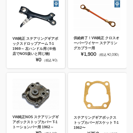
供給終了！VW純正 クロスオ
VW純正 ステアリングギアボ
ーバーワイヤー ステアリン
ックスドロップアーム T-1
グカプラー用
1969～ 左ハンドル用 (※他
¥1,900
店でNOS扱いと同じ物)
（税込 ¥2,090）
¥0
（税込 ¥0）
VW純正NOS ステアリングギ
ステアリングギアボックス
アボックストップカバー T-1
トップカバーガスケット T-1
トーションバー用 1962～
1962〜