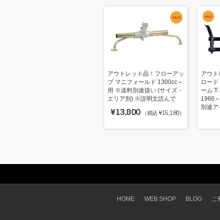
アウトレット品！フローアッ
アウト
プ マニフォールド 1300cc～
ロード
用 ※送料別途扱い (サイズ・
ーム T
エリア別) ※説明文読んで
1966
別途アイ
¥13,800
（税込 ¥15,180）
HOME
WEB SHOP
BLOG
ご