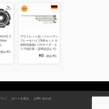
H'S ク
アウトレット品！ジャーマン
0mm
ブレーキパイプ9本セット ※
ム
送料別途扱い (※サイズ・エ
リア別計算・説明文読んで)
税込 ¥0）
¥0
（税込 ¥0）
グイン
カートを見る
お問い合わせ