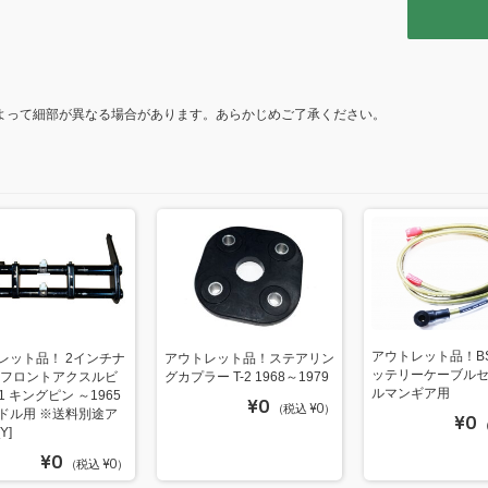
o
k
よって細部が異なる場合があります。あらかじめご了承ください。
アウトレット品！B
レット品！ 2インチナ
アウトレット品！ステアリン
ッテリーケーブルセ
 フロントアクスルビ
グカプラー T-2 1968～1979
ルマンギア用
-1 キングピン ～1965
¥0
（税込 ¥0）
ドル用 ※送料別途ア
¥0
（
Y]
¥0
（税込 ¥0）