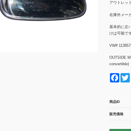
アウトレット品
在庫外メー
基本的に左
けは可能で
VW# 113857
OUTSIDE MIR
convertible)
F
a
c
商品ID
e
b
販売価格
o