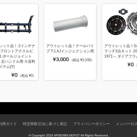
レット品！ 2インチナ
アウトレット品！テールパイ
アウトレット品！SAC
 フロントアクスルビ
プ T-1 AJインジェクション用
ラッチ3点キット 20
-1 ボールジョイント
1971～ ダイアフラ
¥3,000
（税込 ¥3,300）
～ 左ハンドル用 ※送料
¥0
（
テム[Y]
¥0
（税込 ¥0）
利用ガイド
特定商取引法に基づく表記
プライバシーポリシー
メンバーロ
© Copyright 2026 MYBOWS-DEPOT All Rights Reserved.