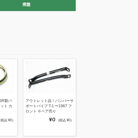
廃盤
SR製バ
アウトレット品！バンパーサ
ット カ
ポートパイプ T-1 〜1967 フ
ロント ※ペア売り
¥0
税込 ¥0）
（税込 ¥0）