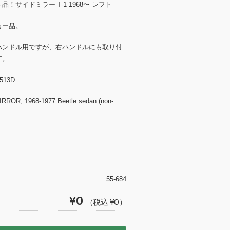
！サイドミラー T-1 1968〜 レフト
カー品。
ハンドル用ですが、右ハンドルにも取り付
す。
513D
ROR, 1968-1977 Beetle sedan (non-
T
wi
tt
55-684
er
¥0
（税込 ¥0）