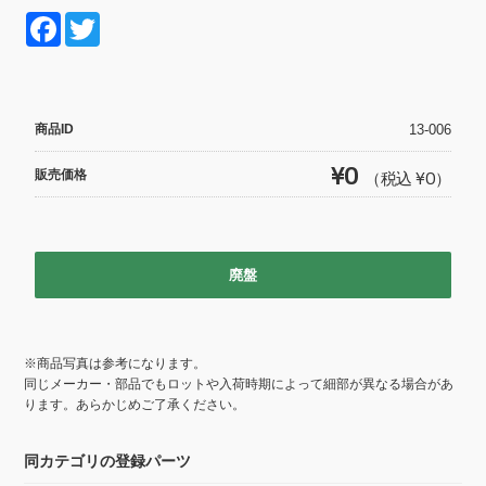
F
T
a
wi
c
tt
e
er
商品ID
13-006
b
¥0
販売価格
（税込 ¥0）
o
o
k
廃盤
※商品写真は参考になります。
同じメーカー・部品でもロットや入荷時期によって細部が異なる場合があ
ります。あらかじめご了承ください。
同カテゴリの登録パーツ