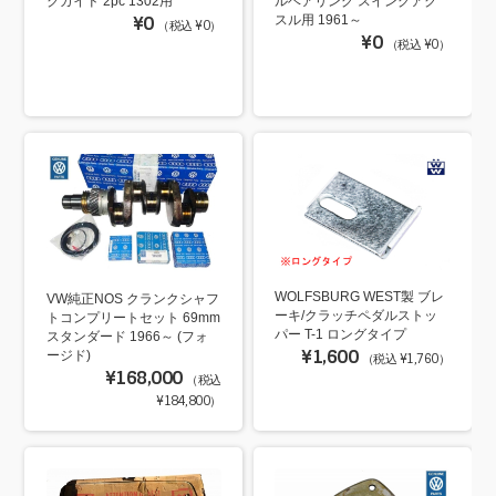
クガイド 2pc 1302用
ルベアリング スイングアク
¥0
スル用 1961～
（税込 ¥0）
¥0
（税込 ¥0）
WOLFSBURG WEST製 ブレ
VW純正NOS クランクシャフ
ーキ/クラッチペダルストッ
トコンプリートセット 69mm
パー T-1 ロングタイプ
スタンダード 1966～ (フォ
¥1,600
ージド)
（税込 ¥1,760）
¥168,000
（税込
¥184,800）