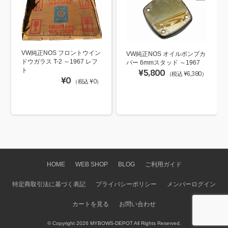
VW純正NOS フロントウイン
VW純正NOS オイルポンプカ
ドウガラス T-2 ～1967 レフ
バー 6mmスタッド ～1967
ト
¥5,800
（税込 ¥6,380）
¥0
（税込 ¥0）
HOME
WEB SHOP
BLOG
ご利用ガイド
特定商取引法に基づく表記
プライバシーポリシー
メンバーログイン
カートを見る
お問い合わせ
© Copyright 2026 MYBOWS-DEPOT All Rights Reserved.