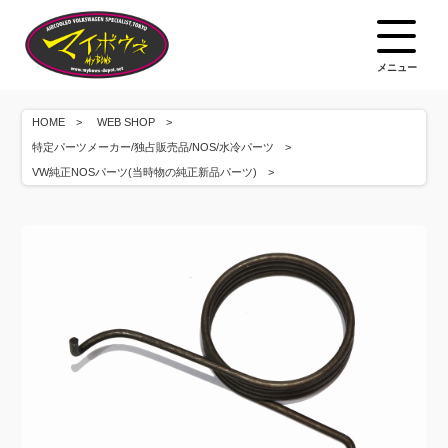
メニュー
HOME
WEB SHOP
特定パーツメーカー/独占販売品/NOS/水冷パーツ
VW純正NOSパーツ(当時物の純正新品パーツ)