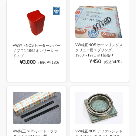
VW純正NOS ホーンリングス
VW純正NOS ヒーターレバー
クリュー用スプリング
ノブ T-1 1965オンリー レッ
1960〜1971 ※1個売り
ドノブ
¥450
¥3,800
（税込 ¥495）
（税込 ¥4,180）
VW純正 NOS シートトラッ
VW純正NOS デファレンシャ