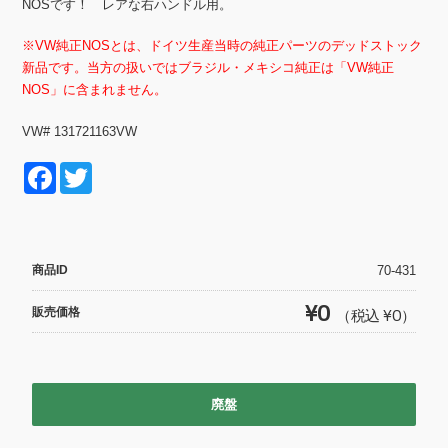
NOSです！ レアな右ハンドル用。
※VW純正NOSとは、ドイツ生産当時の純正パーツのデッドストック
新品です。当方の扱いではブラジル・メキシコ純正は「VW純正
NOS」に含まれません。
VW# 131721163VW
F
T
a
wi
c
tt
e
er
商品ID
70-431
b
¥0
販売価格
（税込 ¥0）
o
o
k
廃盤