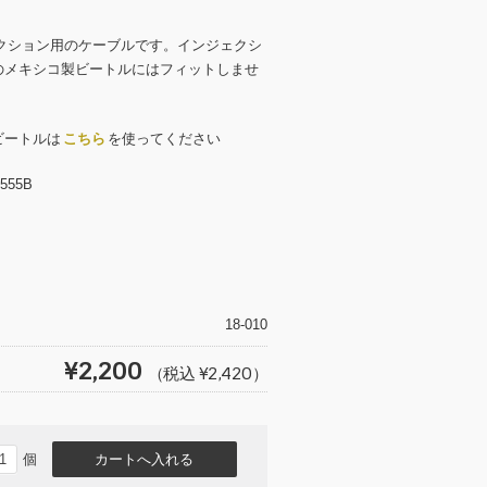
ェクション用のケーブルです。インジェクシ
のメキシコ製ビートルにはフィットしませ
ビートルは
を使ってください
こちら
1555B
T
wi
tt
18-010
er
¥2,200
（税込 ¥2,420）
個