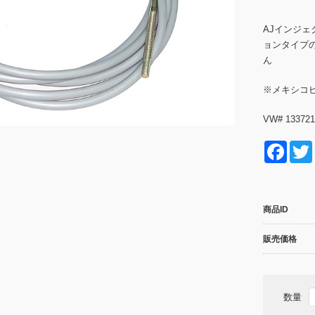
AJインジ
ョンタイプ
ん
※メキシコ
VW# 13372
F
a
c
商品ID
e
b
販売価格
o
o
数量
k