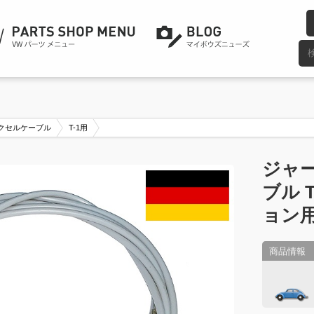
クセルケーブル
T-1用
ジャ
ブル 
ョン