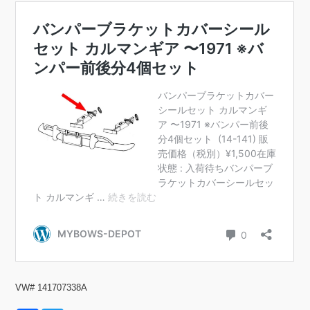
VW# 141707338A