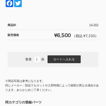
F
T
a
wi
c
tt
e
er
商品ID
14-202
b
¥6,500
販売価格
（税込 ¥7,150）
o
o
k
数量
個
※商品写真は参考になります。
同じメーカー・部品でもロットや入荷時期によって細部が異なる場合があ
ります。あらかじめご了承ください。
同カテゴリの登録パーツ