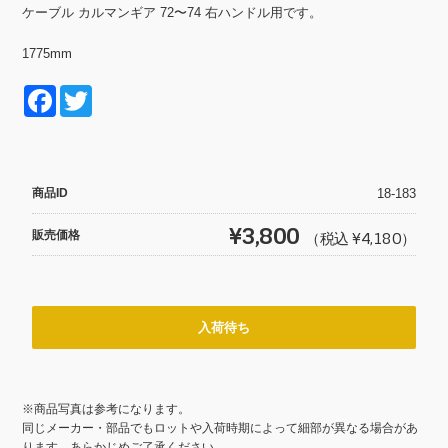
ケーブル カルマンギア 72〜74 右ハンドル用です。
1775mm
F
T
a
wi
c
tt
e
er
商品ID
18-183
b
¥3,800
販売価格
（税込 ¥4,180）
o
o
k
入荷待ち
※商品写真は参考になります。
同じメーカー・部品でもロットや入荷時期によって細部が異なる場合があ
ります。あらかじめご了承ください。