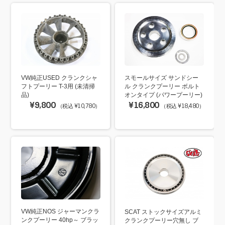
VW純正USED クランクシャ
スモールサイズ サンドシー
フトプーリー T-3用 (未清掃
ル クランクプーリー ボルト
品)
オンタイプ (パワープーリー)
¥9,800
¥16,800
（税込 ¥10,780）
（税込 ¥18,480）
VW純正NOS ジャーマンクラ
SCAT ストックサイズアルミ
ンクプーリー 40hp～ ブラッ
クランクプーリー穴無し ブ