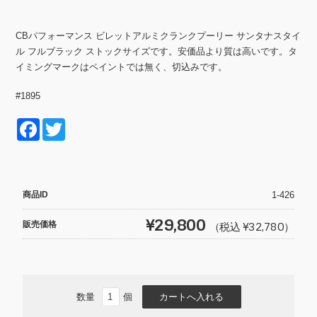
CBパフォーマンス ビレットアルミクランクプーリー サンタナスタイ
ル フルブラック ストックサイズです。安価品より質は高いです。タ
イミングマークはペイントでは無く、切込みです。
#1895
F
T
a
wi
c
tt
e
er
商品ID
1-426
b
¥29,800
販売価格
（税込 ¥32,780）
o
o
k
数量
個