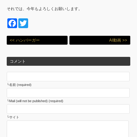
それでは、今年もよろしくお願いします。
F
T
a
wi
c
tt
<< ハンバーガー
AI動画 >>
e
er
b
コメント
o
o
名前 (required)
k
Mail (will not be published) (required)
サイト