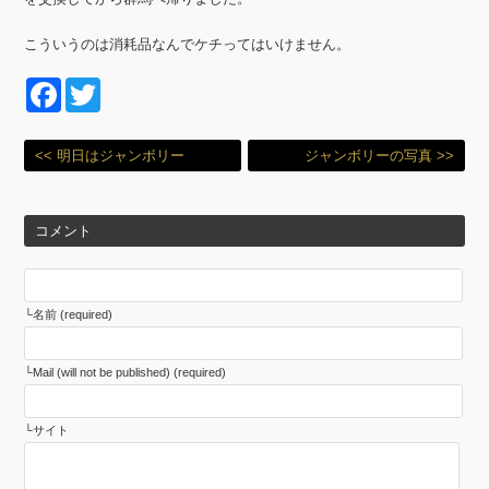
こういうのは消耗品なんでケチってはいけません。
F
T
a
wi
c
tt
<< 明日はジャンボリー
ジャンボリーの写真 >>
e
er
b
コメント
o
o
名前 (required)
k
Mail (will not be published) (required)
サイト