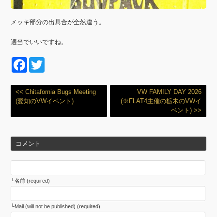
メッキ部分の出具合が全然違う。
適当でいいですね。
F
T
a
wi
c
tt
<< Chitafornia Bugs Meeting
VW FAMILY DAY 2026
(愛知のVWイベント)
(※FLAT4主催の栃木のVWイ
e
er
ベント) >>
b
o
コメント
o
k
名前 (required)
Mail (will not be published) (required)