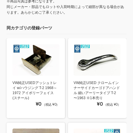
※商品写真は参考になります。
同じメーカー・部品でもロットや入荷時期によって細部が異なる場合があ
ります。あらかじめご了承ください。
同カテゴリの登録パーツ
VW純正USEDアッシュトレ
VW純正USED クロームイン
イ w/ハウジング T-2 1968～
ナーサイドカーゴドアハンド
1972 アイボリーフェイス
ル 細いアーリータイプ T-2
(スチール)
〜1963 ※1本売り
¥0
¥0
（税込 ¥0）
（税込 ¥0）