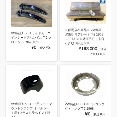
※群馬店在庫品※ VW純正
VW純正USED サイドカーゴ
USED リアシート T-2 1968
インナードアハンドル T-2 ク
～1973 ※※発送不可・来店
ローム ～1967 ※ペア
引き取り限定※※
¥0
（税込 ¥0）
¥168,000
（税込
¥184,800）
VW純正USED T-2用シートマ
VW純正USED ホーンコンタ
ウントクランプ ミドルシー
クトリング T-2 1968～
ト用 (ブラスト後ペイント済
¥0
（税込 ¥0）