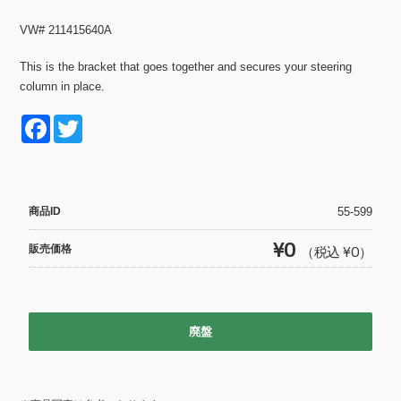
VW# 211415640A
This is the bracket that goes together and secures your steering
column in place.
F
T
a
wi
c
tt
e
er
商品ID
55-599
b
¥0
販売価格
（税込 ¥0）
o
o
k
廃盤