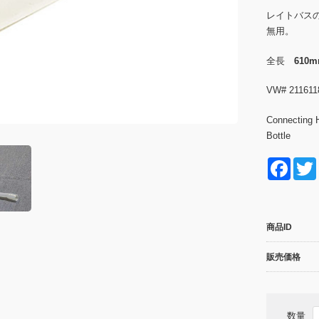
レイトバス
無用。
全長
610
VW# 211611
Connecting H
Bottle
F
a
c
商品ID
e
b
販売価格
o
o
数量