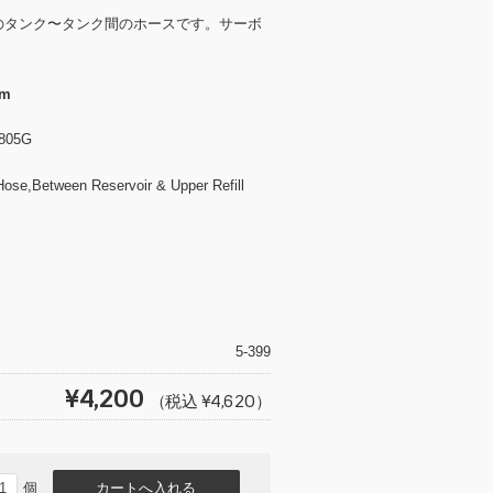
のタンク〜タンク間のホースです。サーボ
mm
805G
ose,Between Reservoir & Upper Refill
T
wi
tt
5-399
er
¥4,200
（税込 ¥4,620）
個