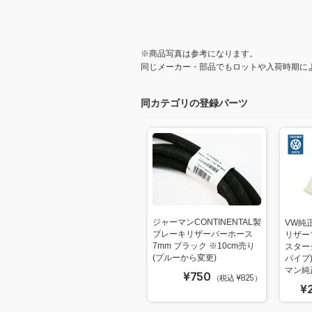
※商品写真は参考になります。
同じメーカー・部品でもロットや入荷時期に
同カテゴリの登録パーツ
ジャーマンCONTINENTAL製
VW純
ブレーキリザーバーホース
リザー
7mm ブラック ※10cm売り
スター
(ブルーから変更)
パイプ) 
マン純
¥750
（税込 ¥825）
¥