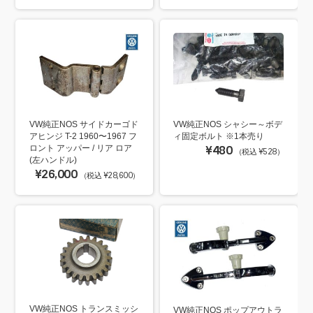
VW純正NOS サイドカーゴド
VW純正NOS シャシー～ボデ
アヒンジ T-2 1960〜1967 フ
ィ固定ボルト ※1本売り
ロント アッパー / リア ロア
¥480
（税込 ¥528）
(左ハンドル)
¥26,000
（税込 ¥28,600）
VW純正NOS トランスミッシ
VW純正NOS ポップアウトラ