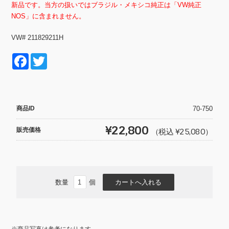
新品です。当方の扱いではブラジル・メキシコ純正は「VW純正
NOS」に含まれません。
VW# 211829211H
F
T
a
wi
c
tt
e
er
商品ID
70-750
b
¥22,800
販売価格
（税込 ¥25,080）
o
o
k
数量
個
※商品写真は参考になります。