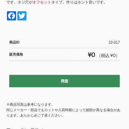
です。ネジ穴が
オフセット
タイプ。作りはホント良いです。
F
T
a
wi
c
tt
e
er
商品ID
22-017
b
¥0
販売価格
（税込 ¥0）
o
o
k
廃盤
※商品写真は参考になります。
同じメーカー・部品でもロットや入荷時期によって細部が異なる場合があ
ります。あらかじめご了承ください。