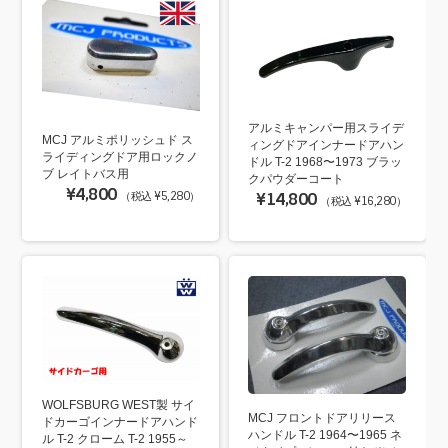
アルミキャンパー用スライデ
MCJ アルミポリッシュド ス
ィングドアインナードアハン
ライディングドア用ロックノ
ドル T-2 1968〜1973 ブラッ
ブ レイトバス用
クパウダーコート
¥4,800
（税込 ¥5,280）
¥14,800
（税込 ¥16,280）
WOLFSBURG WEST製 サイ
MCJ フロントドアリリース
ドカーゴインナードアハンド
ハンドル T-2 1964〜1965 ネ
ル T-2 クローム T-2 1955～