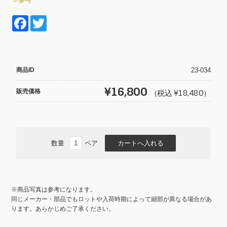
F
T
a
wi
c
tt
e
er
商品ID
23-034
b
¥16,800
販売価格
（税込 ¥18,480）
o
o
k
数量
ペア
※商品写真は参考になります。
同じメーカー・部品でもロットや入荷時期によって細部が異なる場合があ
ります。あらかじめご了承ください。