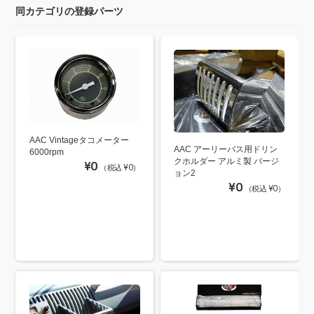
同カテゴリの登録パーツ
AAC Vintageタコメーター
AAC アーリーバス用ドリン
6000rpm
クホルダー アルミ製 バージ
¥0
（税込 ¥0）
ョン2
¥0
（税込 ¥0）