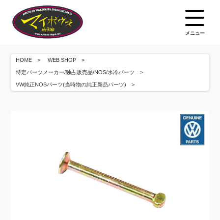
メニュー
HOME
WEB SHOP
特定パーツメーカー/独占販売品/NOS/水冷パーツ
VW純正NOSパーツ(当時物の純正新品パーツ)