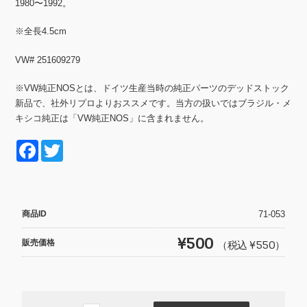
1980〜1992。
※全長4.5cm
VW# 251609279
※VW純正NOSとは、ドイツ生産当時の純正パーツのデッドストック
新品で、社外リプロよりおススメです。当方の扱いではブラジル・メ
キシコ純正は「VW純正NOS」に含まれません。
F
T
a
wi
c
tt
e
er
商品ID
71-053
b
¥500
販売価格
（税込 ¥550）
o
o
k