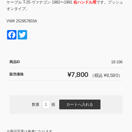
ケーブル T-25 ヴァナゴン 1982〜1991
右ハンドル用
です。プッシュ
オンタイプ。
VW# 252957803A
F
T
a
wi
c
tt
e
er
商品ID
18-196
b
¥7,800
販売価格
（税込 ¥8,580）
o
o
k
数量
個
※商品写真は参考になります。