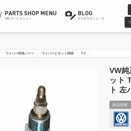
ワイパー関係パーツ
ワイパーピボット関係
T-2
VW純
ット 
ト 左