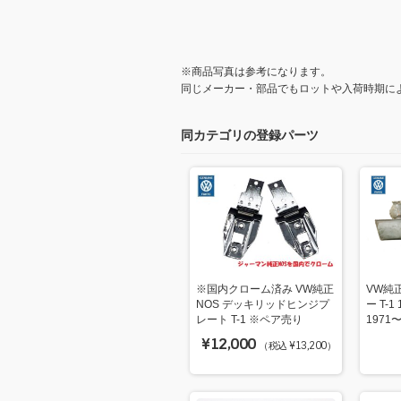
※商品写真は参考になります。
同じメーカー・部品でもロットや入荷時期に
同カテゴリの登録パーツ
※国内クローム済み VW純正
VW純
NOS デッキリッドヒンジプ
ー T-1
レート T-1 ※ペア売り
1971
¥12,000
（税込 ¥13,200）