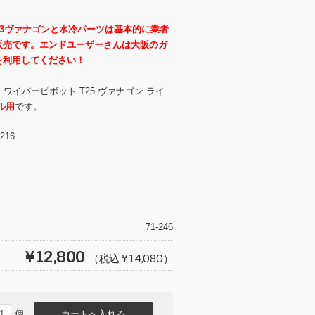
T3ヴァナゴンと水冷パーツは基本的に業者
販売です。エンドユーザーさんは大阪のガ
を利用してください！
S ワイパーピボット T25 ヴァナゴン ライ
ル用
です。
216
T
wi
tt
71-246
er
¥12,800
（税込 ¥14,080）
個