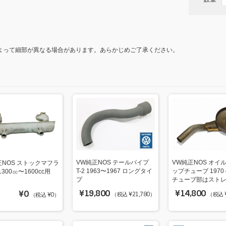
k
よって細部が異なる場合があります。あらかじめご了承ください。
VW純正NOS テールパイプ
VW純正NOS オイ
正NOS ストックマフラ
T-2 1963〜1967 ロングタイ
ップチューブ 1970
 1300㏄〜1600cc用
プ
チューブ部はストレ
〜
¥19,800
¥14,800
¥0
（税込 ¥21,780）
（税込 ¥
（税込 ¥0）