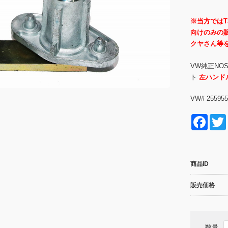
※当方では
向けのみの
クヤさん等
VW純正NO
ト
左ハンド
VW# 255955
F
a
c
商品ID
e
b
販売価格
o
o
数量