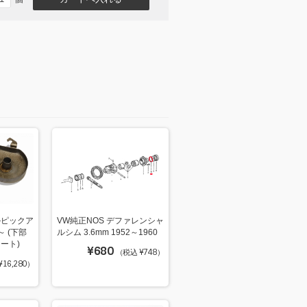
ルピックア
VW純正NOS デファレンシャ
～ (下部
ルシム 3.6mm 1952～1960
ート)
¥680
（税込 ¥748）
16,280）