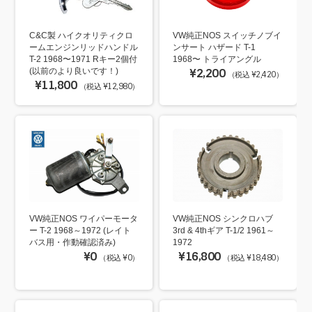
C&C製 ハイクオリティクロ
VW純正NOS スイッチノブイ
ームエンジンリッドハンドル
ンサート ハザード T-1
T-2 1968〜1971 Rキー2個付
1968〜 トライアングル
(以前のより良いです！)
¥2,200
（税込 ¥2,420）
¥11,800
（税込 ¥12,980）
VW純正NOS ワイパーモータ
VW純正NOS シンクロハブ
ー T-2 1968～1972 (レイト
3rd & 4thギア T-1/2 1961～
バス用・作動確認済み)
1972
¥0
¥16,800
（税込 ¥0）
（税込 ¥18,480）