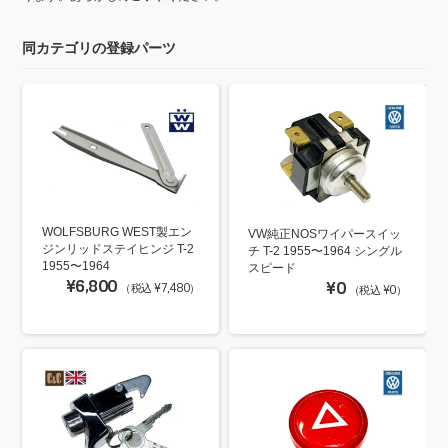
同カテゴリの登録パーツ
WOLFSBURG WEST製エン
VW純正NOSワイパースイッ
ジンリッドステイヒンジ T-2
チ T-2 1955〜1964 シングル
1955〜1964
スピード
¥6,800
¥0
（税込 ¥7,480）
（税込 ¥0）