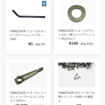
VW純正NOS ショックマウン
VW純正NOS フューエルタッ
トボルト用ウェーブワッシャ
プ リザーバーレバー T-1 ～
ー M12ボルト
1961
¥240
¥0
（税込 ¥264）
（税込 ¥0）
VW純正NOS クラッチレリー
VW純正NOS ボディーモール
ズシャフトアーム ロングタ
用クリップ 〜1966 ※1個売
イプ 1974〜
り