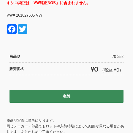
キシコ純正は「VW純正NOS」に含まれません。
VW# 261827505 VW
F
T
a
wi
c
tt
e
er
商品ID
70-352
b
¥0
販売価格
（税込 ¥0）
o
o
k
廃盤
※商品写真は参考になります。
同じメーカー・部品でもロットや入荷時期によって細部が異なる場合があ
ります。あらかじめご了承ください。