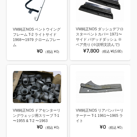
VW純正NOS ダッシュデフロ
VW純正NOS ベントウイング
スターベントカバー 1971〜
フレーム T-2 ライトサイド
サイド パデッドダッシュ ※
1968〜1979 クロームフレー
ペア売り (※説明文読んで)
ム
¥7,800
¥0
（税込 ¥8,580）
（税込 ¥0）
VW純正NOS ドアセンターリ
VW純正NOS リアバンパーリ
ングウェッジ用スリーブ T-1
テーナー T-1 1961〜1965 ラ
〜1955 & T-2 〜1963
イト
¥0
¥0
（税込 ¥0）
（税込 ¥0）