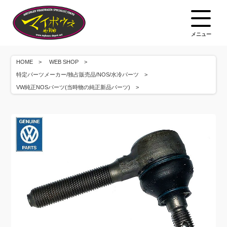
メニュー
HOME
WEB SHOP
特定パーツメーカー/独占販売品/NOS/水冷パーツ
VW純正NOSパーツ(当時物の純正新品パーツ)