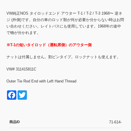
VW純正NOS タイロッドエンド アウター T-1 / T-2 / T-3 1968〜 逆ネ
ジ (外側)です。自分の車のロッド類が何が必要か分からない時はお問
い合わせください。レイトバスにも使用しています。1968年の途中
で物が分かれます。
※T-1の短いタイロッド（運転席側）のアウター側
ナットは付属しません。割ピンタイプ。ロックナットも使えます。
VW# 311415811C
Outer Tie Rod End with Left Hand Thread
F
T
a
wi
c
tt
e
er
商品ID
71-614-