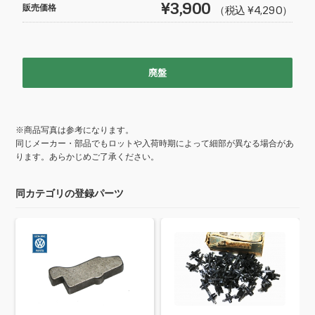
b
¥3,900
販売価格
（税込 ¥4,290）
o
o
k
廃盤
※商品写真は参考になります。
同じメーカー・部品でもロットや入荷時期によって細部が異なる場合があ
ります。あらかじめご了承ください。
同カテゴリの登録パーツ