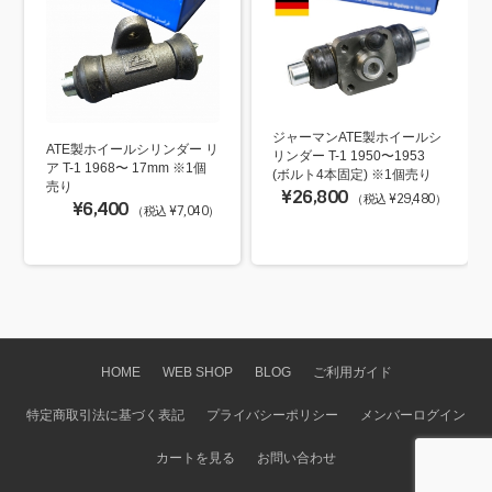
ジャーマンATE製ホイールシ
ATE製ホイールシリンダー リ
リンダー T-1 1950〜1953
ア T-1 1968〜 17mm ※1個
(ボルト4本固定) ※1個売り
売り
¥26,800
（税込 ¥29,480）
¥6,400
（税込 ¥7,040）
HOME
WEB SHOP
BLOG
ご利用ガイド
特定商取引法に基づく表記
プライバシーポリシー
メンバーログイン
カートを見る
お問い合わせ