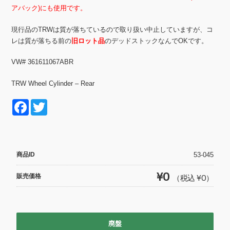
アバック)にも使用です。
現行品のTRWは質が落ちているので取り扱い中止していますが、コ
レは質が落ちる前の
旧ロット品
のデッドストックなんでOKです。
VW# 361611067ABR
TRW Wheel Cylinder – Rear
F
T
a
wi
c
tt
e
er
商品ID
53-045
b
¥0
販売価格
（税込 ¥0）
o
o
k
廃盤