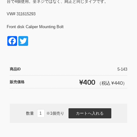
台で4個使用。全ネジではなく、純正と同じタイプです。
VW# 311615293
Front disk Caliper Mounting Bolt
F
T
a
wi
c
tt
e
er
商品ID
5-143
b
¥400
販売価格
（税込 ¥440）
o
o
k
数量
※1個売り