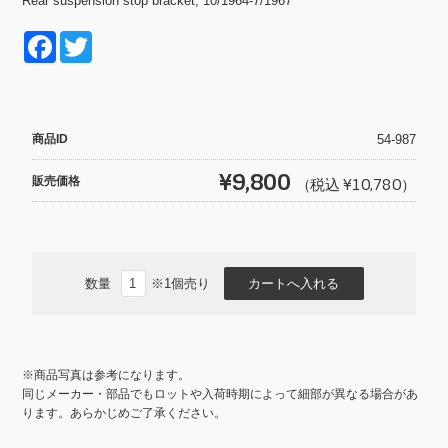
Rear suspension stop bracket, 10/1964-7/1967
F
T
a
wi
c
tt
e
er
商品ID
54-987
b
¥9,800
販売価格
（税込 ¥10,780）
o
o
k
数量
※1個売り
※商品写真は参考になります。
同じメーカー・部品でもロットや入荷時期によって細部が異なる場合があ
ります。あらかじめご了承ください。