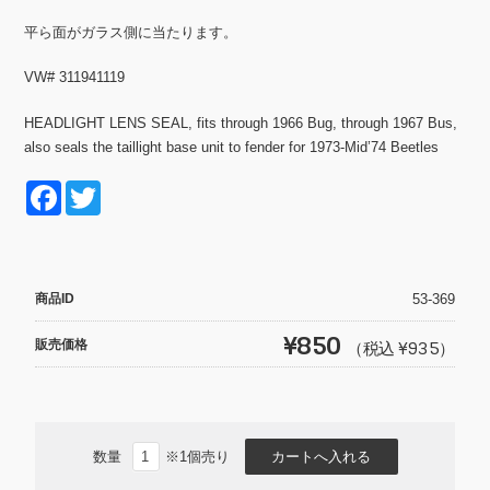
平ら面がガラス側に当たります。
VW# 311941119
HEADLIGHT LENS SEAL, fits through 1966 Bug, through 1967 Bus,
also seals the taillight base unit to fender for 1973-Mid’74 Beetles
F
T
a
wi
c
tt
e
er
商品ID
53-369
b
¥850
販売価格
（税込 ¥935）
o
o
k
数量
※1個売り