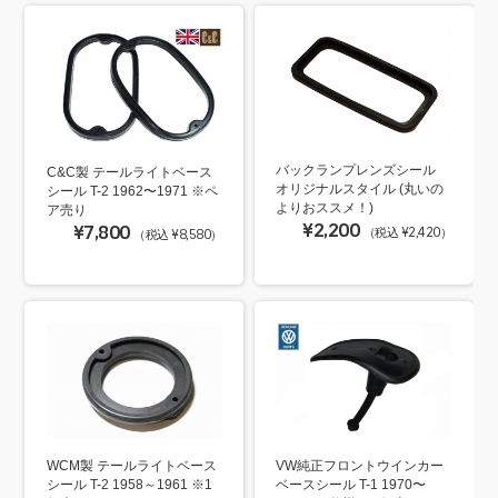
バックランプレンズシール
C&C製 テールライトベース
オリジナルスタイル (丸いの
シール T-2 1962〜1971 ※ペ
よりおススメ！)
ア売り
¥2,200
¥7,800
（税込 ¥2,420）
（税込 ¥8,580）
WCM製 テールライトベース
VW純正フロントウインカー
シール T-2 1958～1961 ※1
ベースシール T-1 1970〜