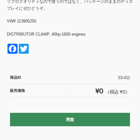
リプロクオリティなので使うのではなく、パッケージのままのディス
プレイにぜひどうぞ。
VW# 113905250
DISTRIBUTOR CLAMP, 40hp-1600 engines
F
T
a
wi
c
tt
e
er
商品ID
53-411
b
¥0
販売価格
（税込 ¥0）
o
o
k
廃盤