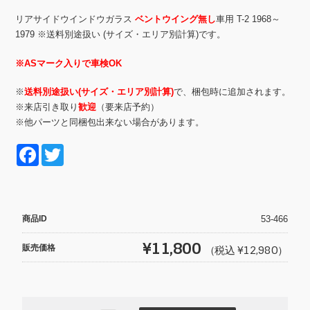
リアサイドウインドウガラス
ベントウイング無し
車用 T-2 1968～
1979 ※送料別途扱い (サイズ・エリア別計算)です。
※ASマーク入りで車検OK
※
送料別途扱い(サイズ・エリア別計算)
で、梱包時に追加されます。
※来店引き取り
歓迎
（要来店予約）
※他パーツと同梱包出来ない場合があります。
F
T
a
wi
c
tt
e
er
商品ID
53-466
b
¥11,800
販売価格
（税込 ¥12,980）
o
o
k