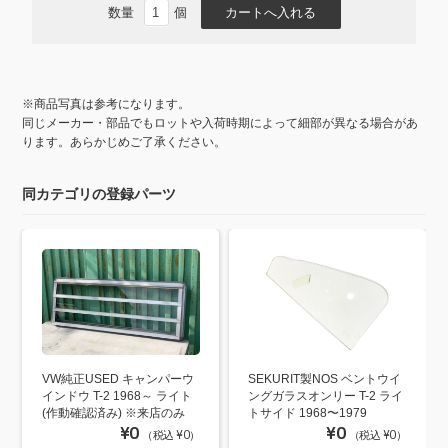
数量
個
※商品写真は参考になります。
同じメーカー・部品でもロットや入荷時期によって細部が異なる場合があ
ります。あらかじめご了承ください。
同カテゴリの登録パーツ
VW純正USED キャンパーウ
SEKURIT製NOS ベントウイ
インドウ T-2 1968～ ライト
ングガラスオンリー T-2 ライ
(作動確認済み) ※来店のみ
トサイド 1968〜1979
¥0
¥0
（税込 ¥0）
（税込 ¥0）