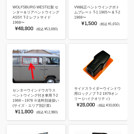
WOLFSBURG WEST社製 セ
VW純正ベントウイングボト
ンター＆リアベントウイング
ムプレート T-1 1965〜 & T-2
ASSY. T-2 レフトサイド
1968〜
1968〜
¥1,500
（税込 ¥1,650）
¥48,800
（税込 ¥53,680）
サイドスライダーウインドウ
センターウインドウガラス
用ロックノブ T-2 1979オン
ベントウイング付き車用 T-2
リー (ハイクオリティ)
1968～1978 ※送料別途扱い
¥28,000
（税込 ¥30,800）
(サイズ・エリア別計算)
¥11,800
（税込 ¥12,980）