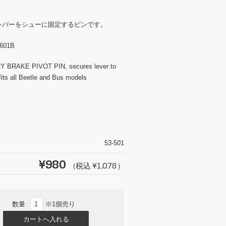
レバーをシューに固定するピンです。
601B
BRAKE PIVOT PIN, secures lever to
fits all Beetle and Bus models
T
wi
tt
53-501
er
¥980
（税込 ¥1,078）
数量
※1個売り