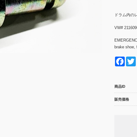
ドラム内の
VW# 211609
EMERGENCY 
brake shoe, 
F
a
c
商品ID
e
b
販売価格
o
o
k