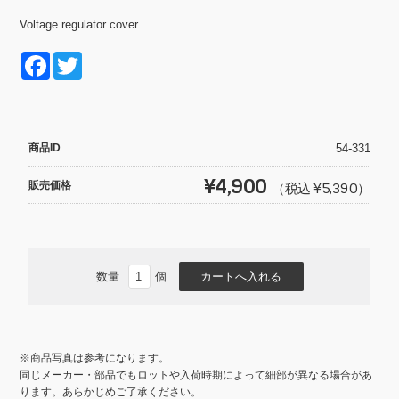
Voltage regulator cover
F
T
a
wi
c
tt
e
er
商品ID
54-331
b
¥4,900
販売価格
（税込 ¥5,390）
o
o
k
数量
個
※商品写真は参考になります。
同じメーカー・部品でもロットや入荷時期によって細部が異なる場合があ
ります。あらかじめご了承ください。