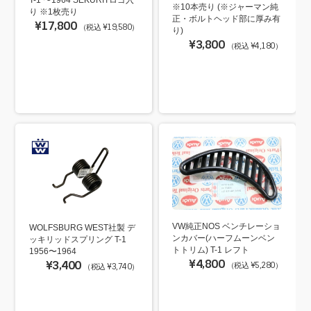
※10本売り (※ジャーマン純
り ※1枚売り
正・ボルトヘッド部に厚み有
¥17,800
（税込 ¥19,580）
り)
¥3,800
（税込 ¥4,180）
VW純正NOS ベンチレーショ
WOLFSBURG WEST社製 デ
ンカバー(ハーフムーンベン
ッキリッドスプリング T-1
トトリム) T-1 レフト
1956〜1964
¥4,800
¥3,400
（税込 ¥5,280）
（税込 ¥3,740）