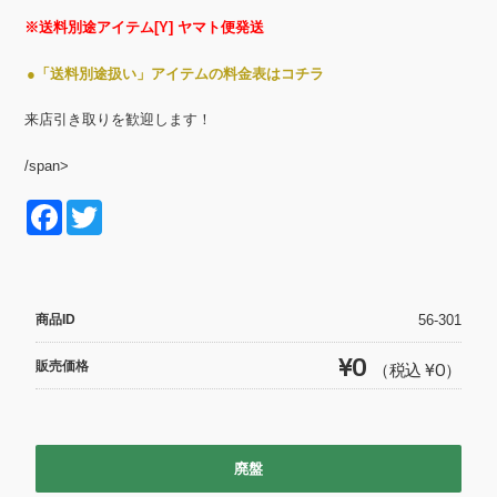
※送料別途アイテム[Y] ヤマト便発送
●「送料別途扱い」アイテムの料金表はコチラ
来店引き取りを歓迎します！
/span>
F
T
a
wi
c
tt
e
er
商品ID
56-301
b
¥0
販売価格
（税込 ¥0）
o
o
k
廃盤