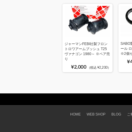
SAB
ジャーマンFEBI社製フロン
ール ロワ
トロワアームブッシュ T25
※2個
ヴァナゴン 1980～ ※ペア売
り
¥
¥2,000
（税込 ¥2,200）
HOME
WEB SHOP
BLOG
ご