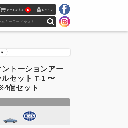
カートを見る
0
ログイン
関係
タントーションアー
ルセット T-1 〜
5 ※4個セット