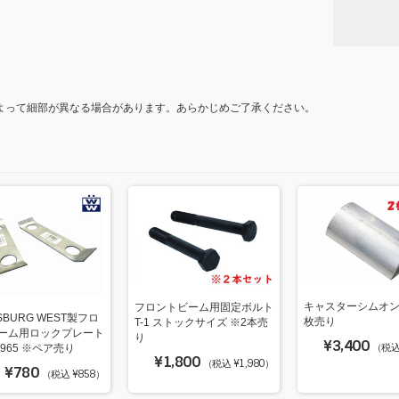
k
よって細部が異なる場合があります。あらかじめご了承ください。
キャスターシムオン
フロントビーム用固定ボルト
SBURG WEST製フロ
枚売り
T-1 ストックサイズ ※2本売
ーム用ロックプレート
り
¥3,400
（税込 
〜1965 ※ペア売り
¥1,800
（税込 ¥1,980）
¥780
（税込 ¥858）