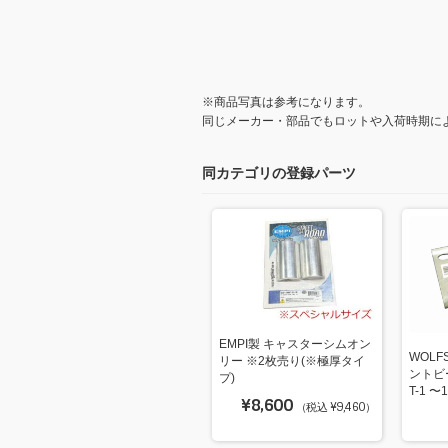
※商品写真は参考になります。
同じメーカー・部品でもロットや入荷時期に
同カテゴリの登録パーツ
EMPI製 キャスターシムオン
WOLF
リー ※2枚売り(※極厚タイ
ントビ
プ)
T-1 
¥8,600
（税込 ¥9,460）