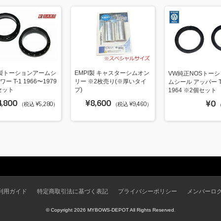
O製トーションアームシ
EMPI製 キャスターシムオン
VW純正NOSトー
ー T-1 1966〜1979
リー ※2枚売り(※厚いタイ
ムシール アッパー T
セット
プ)
1964 ※2個セット
4,800
¥8,600
¥0
（税込 ¥5,280）
（税込 ¥9,460）
（
利用ガイド
特定商取引法に基づく表記
プライバシーポリシー
メンバーロ
© Copyright 2026 MYBOWS-DEPOT All Rights Reserved.