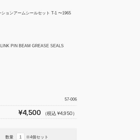
ションアームシールセット T-1 〜1965
LINK PIN BEAM GREASE SEALS
T
wi
tt
57-006
er
¥4,500
（税込 ¥4,950）
数量
※4個セット