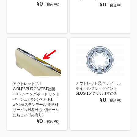
¥0
¥0
（税込 ¥0）
（税込 ¥0）
アウトレット品 スティール
アウトレット品！
ホイール グレーペイント
WOLFSBURG WEST社製
5LUG 15" X 5.5J 1本のみ
HDランニングボード サンド
¥0
ベージュ (タン) ペア T-1
（税込 ¥0）
w/30㎜ステンモール ※送料
サービス対象外 (片側モール
にちょい凹み有り)
¥0
（税込 ¥0）