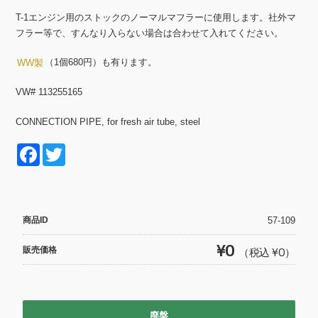
T-1エンジン用のストックのノーマルマフラーに使用します。社外マ
フラー等で、すんなり入らない場合は合わせて入れてください。
（1個680円）も有ります。
WW製
VW# 113255165
CONNECTION PIPE, for fresh air tube, steel
F
T
a
wi
c
tt
e
er
商品ID
57-109
b
¥0
販売価格
（税込 ¥0）
o
o
k
廃盤