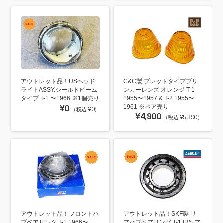
アウトレット品！USヘッド
C&C製 ブレットタイプブリ
ライトASSY.シールドビーム
ンカーレンズ オレンジ T-1
タイプ T-1 〜1966 ※1個売り
1955〜1957 & T-2 1955〜
¥0
1961 ※ペア売り
（税込 ¥0）
¥4,900
（税込 ¥5,390）
アウトレット品！フロントハ
アウトレット品！SKF製 リ
ブベアリング T-1 1966〜
アハブベアリング T-1 IRS ア