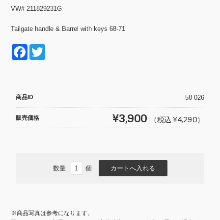
VW# 211829231G
Tailgate handle & Barrel with keys 68-71
F
T
a
wi
c
tt
e
er
商品ID
58-026
b
¥3,900
販売価格
（税込 ¥4,290）
o
o
k
数量
個
※商品写真は参考になります。