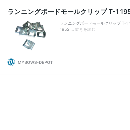
ランニングボードモールクリップ T-1 195
ランニングボードモールクリップ T-1 19
ラ
1952 …
続きを読む
ン
ニ
ン
グ
ボ
MYBOWS-DEPOT
ー
ド
モ
ー
ル
ク
リ
ッ
プ
T-
1