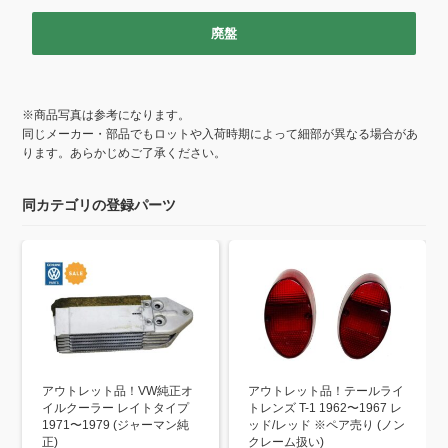
k
廃盤
※商品写真は参考になります。
同じメーカー・部品でもロットや入荷時期によって細部が異なる場合があ
ります。あらかじめご了承ください。
同カテゴリの登録パーツ
アウトレット品！VW純正オ
アウトレット品！テールライ
イルクーラー レイトタイプ
トレンズ T-1 1962〜1967 レ
1971〜1979 (ジャーマン純
ッド/レッド ※ペア売り (ノン
正)
クレーム扱い)