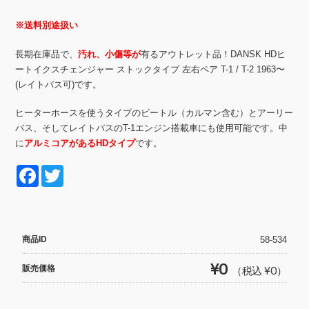
※送料別途扱い
長期在庫品で、
汚れ、小傷等が
有るアウトレット品！DANSK HDヒ
ートイクスチェンジャー ストックタイプ 左右ペア T-1 / T-2 1963〜
(レイトバス可)です。
ヒーターホースを使うタイプのビートル（カルマン含む）とアーリー
バス、そしてレイトバスのT-1エンジン搭載車にも使用可能です。中
に
アルミコアがあるHDタイプ
です。
F
T
a
wi
c
tt
e
er
商品ID
58-534
b
¥0
販売価格
（税込 ¥0）
o
o