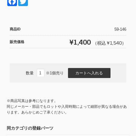
F
T
a
wi
c
tt
e
er
商品ID
59-146
b
¥1,400
販売価格
（税込 ¥1,540）
o
o
k
数量
※1個売り
※商品写真は参考になります。
同じメーカー・部品でもロットや入荷時期によって細部が異なる場合があ
ります。あらかじめご了承ください。
同カテゴリの登録パーツ