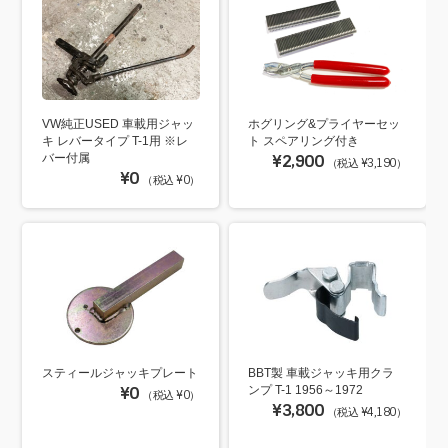
VW純正USED 車載用ジャッ
ホグリング&プライヤーセッ
キ レバータイプ T-1用 ※レ
ト スペアリング付き
バー付属
¥2,900
（税込 ¥3,190）
¥0
（税込 ¥0）
スティールジャッキプレート
BBT製 車載ジャッキ用クラ
¥0
ンプ T-1 1956～1972
（税込 ¥0）
¥3,800
（税込 ¥4,180）