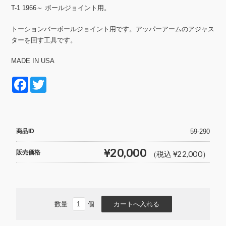
T-1 1966～ ボールジョイント用。
トーションバーボールジョイント用です。アッパーアームのアジャス
ターを回す工具です。
MADE IN USA
F
T
a
wi
c
tt
e
er
商品ID
59-290
b
¥20,000
販売価格
（税込 ¥22,000）
o
o
k
数量
個