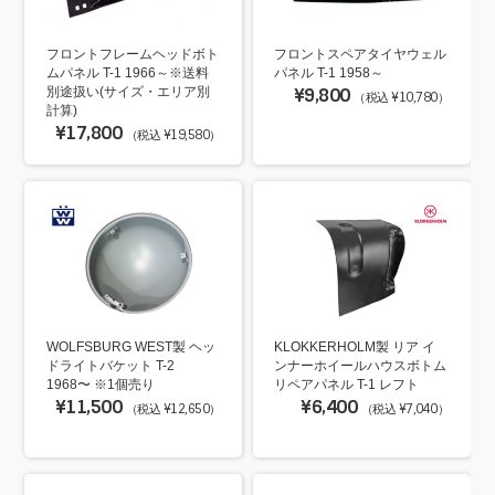
フロントフレームヘッドボト
フロントスペアタイヤウェル
ムパネル T-1 1966～※送料
パネル T-1 1958～
別途扱い(サイズ・エリア別
¥9,800
（税込 ¥10,780）
計算)
¥17,800
（税込 ¥19,580）
WOLFSBURG WEST製 ヘッ
KLOKKERHOLM製 リア イ
ドライトバケット T-2
ンナーホイールハウスボトム
1968〜 ※1個売り
リペアパネル T-1 レフト
¥11,500
¥6,400
（税込 ¥12,650）
（税込 ¥7,040）