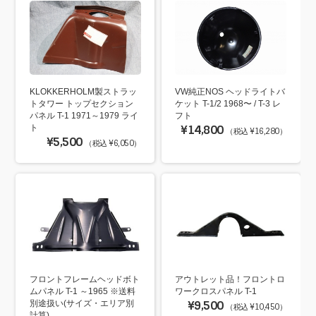
KLOKKERHOLM製ストラッ
VW純正NOS ヘッドライトバ
トタワー トップセクション
ケット T-1/2 1968〜 / T-3 レ
パネル T-1 1971～1979 ライ
フト
ト
¥14,800
（税込 ¥16,280）
¥5,500
（税込 ¥6,050）
フロントフレームヘッドボト
アウトレット品！フロントロ
ムパネル T-1 ～1965 ※送料
ワークロスパネル T-1
別途扱い(サイズ・エリア別
¥9,500
（税込 ¥10,450）
計算)