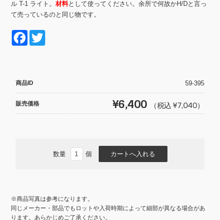
ル T-1 ライト。
材料
として使ってください。余所で何故かH/Dと言っ
て売っているのと同じ物です。
F
T
a
wi
c
tt
e
er
商品ID
59-395
b
¥6,400
販売価格
（税込 ¥7,040）
o
o
k
数量
個
※商品写真は参考になります。
同じメーカー・部品でもロットや入荷時期によって細部が異なる場合があ
ります。あらかじめご了承ください。