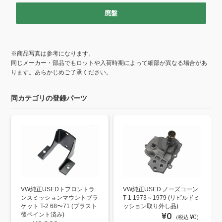
k
廃盤
※商品写真は参考になります。
同じメーカー・部品でもロットや入荷時期によって細部が異なる場合があ
ります。あらかじめご了承ください。
同カテゴリの登録パーツ
VW純正USEDトフロントラ
VW純正USED ノーズコーン
ンスミッションマウントブラ
T-1 1973～1979 (リビルドミ
ケット T-2 68〜71 (ブラスト
ッション取り外し品)
後ペイント済み)
¥0
（税込 ¥0）