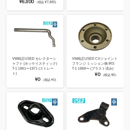
¥6,800
（税込 ¥7,480）
VW純正USED セレクターシ
VW純正USED CVジョイント
ャフト (ホッケイスティック)
フランジ ミッション側 IRS
T-1 1961〜1971 (ストレー
T-1 1968〜 (ブラスト済み)
ト)
¥0
（税込 ¥0）
¥0
（税込 ¥0）