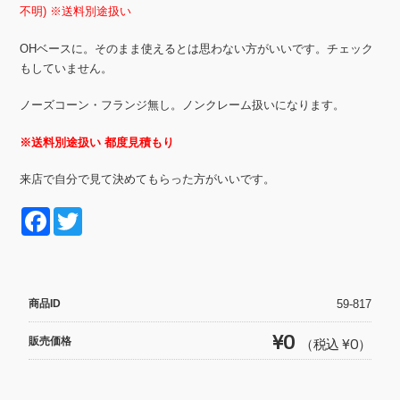
不明) ※送料別途扱い
OHベースに。そのまま使えるとは思わない方がいいです。チェック
もしていません。
ノーズコーン・フランジ無し。ノンクレーム扱いになります。
※送料別途扱い 都度見積もり
来店で自分で見て決めてもらった方がいいです。
F
T
a
wi
c
tt
e
er
商品ID
59-817
b
¥0
販売価格
（税込 ¥0）
o
o