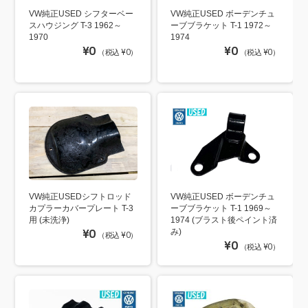
VW純正USED シフターベー
VW純正USED ボーデンチュ
スハウジング T-3 1962～
ーブブラケット T-1 1972～
1970
1974
¥0
¥0
（税込 ¥0）
（税込 ¥0）
VW純正USEDシフトロッド
VW純正USED ボーデンチュ
カプラーカバープレート T-3
ーブブラケット T-1 1969～
用 (未洗浄)
1974 (ブラスト後ペイント済
¥0
み)
（税込 ¥0）
¥0
（税込 ¥0）